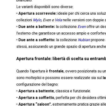
bilanciato.
Le varianti disponibili sono diverse:
•
Apertura scorrevole:
ideale per chi cerca una solu
collezioni
Mylo
, Even e
Vela
nelle versioni con doppie a
•
Due ante a battente:
la collezione
Even
offre un de
l’esterno che garantisce un accesso ampio e confortev
•
Due ante a soffietto:
la collezione
Nubian
propone s
stessi, assicurando un grande spazio di apertura anche 
Apertura frontale: libertà di scelta su entrambi
Quando l’apertura è
frontale
, ovvero posizionata su uno
sono molteplici e possono essere realizzate sia sul
l
configurazione del bagno:
•
Apertura a battente
, classica e funzionale.
•
Apertura a soffietto
, perfetta per chi desidera otti
•
Apertura “saloon”
, estremamente pratica grazie all