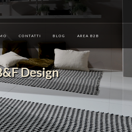
AMO
CONTATTI
BLOG
AREA B2B
 B&F Design