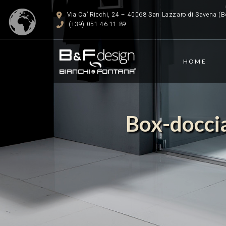
Via Ca’ Ricchi, 24 – 40068 San Lazzaro di Savena (Bo
(+39) 051 46 11 89
HOME
Box-doccia