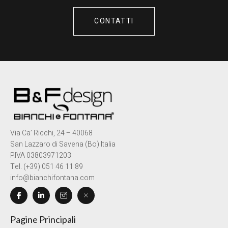
CONTATTI
Via Ca’ Ricchi, 24 – 40068
San Lazzaro di Savena (Bo) Italia
P.IVA 03803971203
Tel. (+39) 051 46 11 89
info@bianchifontana.com
Pagine Principali