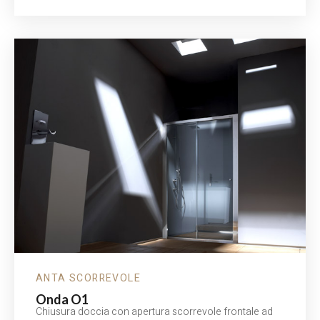
ANTA SCORREVOLE
Onda O1
Chiusura doccia con apertura scorrevole frontale ad