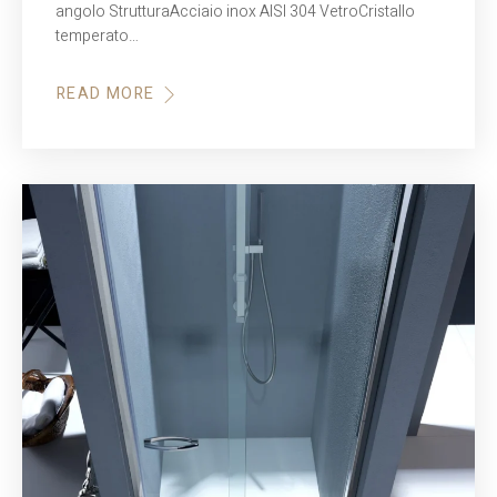
angolo StrutturaAcciaio inox AISI 304 VetroCristallo
temperato…
READ MORE