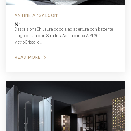
ANTINE A "SALOON"
N1
DescrizioneChiusura doccia ad apertura con battente
singolo a saloon StrutturaAcciaio inox AISI 304
VetroCristallo…
READ MORE