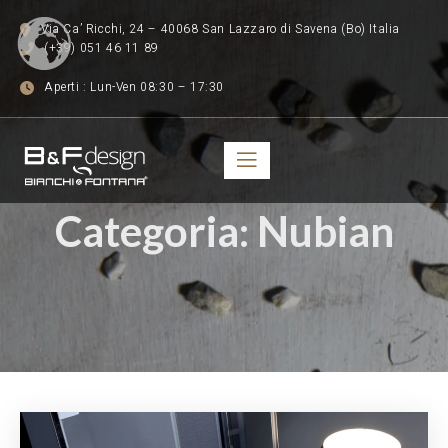
Via Ca’ Ricchi, 24 – 40068 San Lazzaro di Savena (Bo) Italia
(+39) 051 46 11 89
Aperti : Lun-Ven 08:30 – 17:30
Categoria:
Nubian