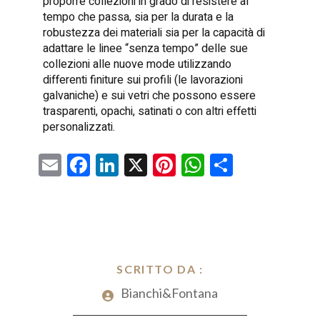
proporre collezioni in grado di resistere al
tempo che passa, sia per la durata e la
robustezza dei materiali sia per la capacità di
adattare le linee “senza tempo” delle sue
collezioni alle nuove mode utilizzando
differenti finiture sui profili (le lavorazioni
galvaniche) e sui vetri che possono essere
trasparenti, opachi, satinati o con altri effetti
personalizzati.
E
F
Li
X
Pi
W
C
m
a
nk
nt
h
o
ai
ce
e
er
at
n
l
b
dI
es
s
di
o
n
t
A
vi
o
SCRITTO DA :
p
di
k
Bianchi&Fontana
p