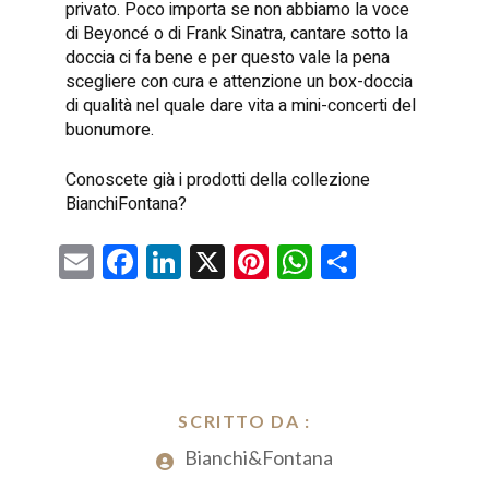
privato. Poco importa se non abbiamo la voce
di Beyoncé o di Frank Sinatra, cantare sotto la
doccia ci fa bene e per questo vale la pena
scegliere con cura e attenzione un box-doccia
di qualità nel quale dare vita a mini-concerti del
buonumore.
Conoscete già i prodotti della collezione
BianchiFontana?
E
F
Li
X
Pi
W
C
m
a
nk
nt
h
o
ai
ce
e
er
at
n
l
b
dI
es
s
di
o
n
t
A
vi
o
SCRITTO DA :
p
di
k
Bianchi&Fontana
p