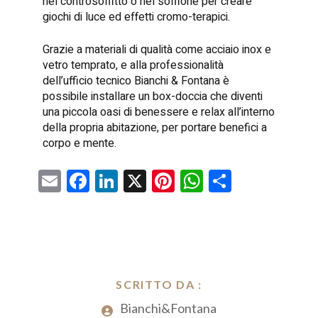
nel controsoffitto o nel soffione per creare
giochi di luce ed effetti cromo-terapici.
Grazie a materiali di qualità come acciaio inox e
vetro temprato, e alla professionalità
dell’ufficio tecnico Bianchi & Fontana è
possibile installare un box-doccia che diventi
una piccola oasi di benessere e relax all’interno
della propria abitazione, per portare benefici a
corpo e mente.
E
F
Li
X
Pi
W
C
m
a
nk
nt
h
o
ai
ce
e
er
at
n
l
b
dI
es
s
di
o
n
t
A
vi
o
SCRITTO DA :
p
di
k
Bianchi&Fontana
p