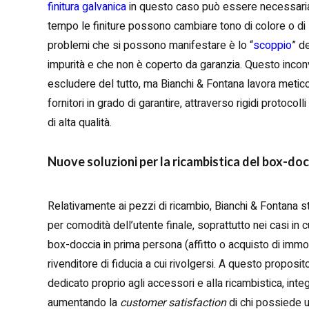
finitura galvanica
in questo caso può essere necessaria la
tempo le finiture possono cambiare tono di colore o di l
problemi che si possono manifestare è lo “
scoppio
” d
impurità e che non è coperto da garanzia. Questo inconv
escludere del tutto, ma Bianchi & Fontana lavora meti
fornitori in grado di garantire, attraverso rigidi protocoll
di alta qualità.
Nuove soluzioni per la ricambistica del box-doc
Relativamente ai pezzi di ricambio, Bianchi & Fontana s
per comodità dell’utente finale, soprattutto nei casi in c
box-doccia in prima persona (affitto o acquisto di imm
rivenditore di fiducia a cui rivolgersi. A questo propos
dedicato proprio agli accessori e alla ricambistica, inte
aumentando la
customer satisfaction
di chi possiede u