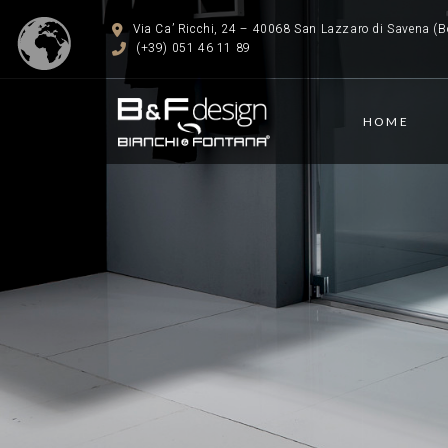
Via Ca’ Ricchi, 24 – 40068 San Lazzaro di Savena (Bo
(+39) 051 46 11 89
HOME