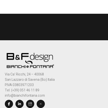
Via Ca’ Ricchi, 24 – 40068
San Lazzaro di Savena (Bo) Italia
P.IVA 03803971203
Tel. (+39) 051 46 11 89
info@bianchifontana.com