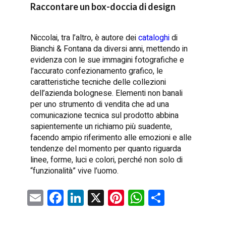
Raccontare un box-doccia di design
Niccolai, tra l’altro, è autore dei
cataloghi
di
Bianchi & Fontana da diversi anni, mettendo in
evidenza con le sue immagini fotografiche e
l’accurato confezionamento grafico, le
caratteristiche tecniche delle collezioni
dell’azienda bolognese. Elementi non banali
per uno strumento di vendita che ad una
comunicazione tecnica sul prodotto abbina
sapientemente un richiamo più suadente,
facendo ampio riferimento alle emozioni e alle
tendenze del momento per quanto riguarda
linee, forme, luci e colori, perché non solo di
“funzionalità” vive l’uomo.
E
F
Li
X
Pi
W
C
m
a
nk
nt
h
o