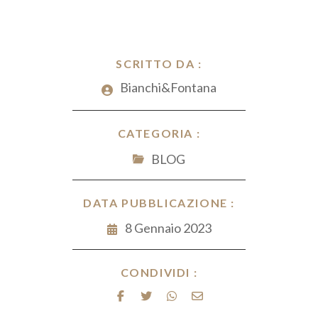
ai
ce
e
er
at
n
l
b
dI
es
s
di
o
n
t
A
vi
o
SCRITTO DA :
p
di
k
Bianchi&Fontana
p
CATEGORIA :
BLOG
DATA PUBBLICAZIONE :
8 Gennaio 2023
CONDIVIDI :