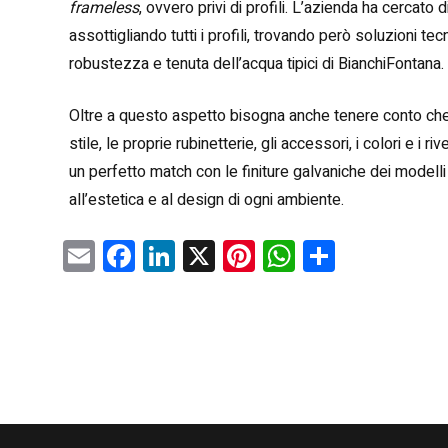
frameless
, ovvero privi di profili. L’azienda ha cercato 
assottigliando tutti i profili, trovando però soluzioni tecn
robustezza e tenuta dell’acqua tipici di BianchiFontana.
Oltre a questo aspetto bisogna anche tenere conto che o
stile, le proprie rubinetterie, gli accessori, i colori e i 
un perfetto match con le finiture galvaniche dei modell
all’estetica e al design di ogni ambiente.
E
F
Li
X
Pi
W
C
m
a
nk
nt
h
o
ai
ce
e
er
at
n
l
b
dI
es
s
di
o
n
t
A
vi
o
p
di
k
p