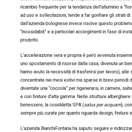
ricambio frequente per la tendenza dell’alluminio a “fio
ad uso e sollecitazioni, tende a far gonfiare gli strati di 
dall’azienda bolognese invece risolve questo problema
“inossidabili” e a particolari accorgimenti in fase di i
prodotto.
L’accelerazione vera e propria è però avvenuta insieme
uno spostamento di risorse dalla casa, divenuta un bene
hanno avuto la necessità di trasferirsi per lavoro), alle 
concentrate nei mesi estivi ma sparse in brevi periodi
diventate una “coccola” per rigenerarsi, in camere, sui
e con finiture d’alta gamma. Nelle strutture alberghiere 
benessere, la cosiddetta SPA (
salus per acquam
), co
sempre più curate per quanto riguarda design, finiture e 
L’azienda BianchiFontana ha saputo seguire e indirizza