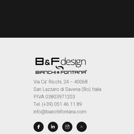
Via Ca’ Ricchi, 24 – 40068
San Lazzaro di Savena (Bo) Italia
P.IVA 03803971203
Tel. (+39) 051 46 11 89
info@bianchifontana.com