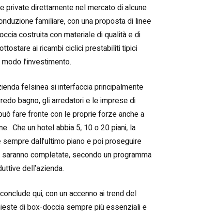
se private direttamente nel mercato di alcune
conduzione familiare, con una proposta di linee
ccia costruita con materiale di qualità e di
stare ai ricambi ciclici prestabiliti tipici
o modo l’investimento.
zienda felsinea si interfaccia principalmente
arredo bagno, gli arredatori e le imprese di
uò fare fronte con le proprie forze anche a
e. Che un hotel abbia 5, 10 o 20 piani, la
re sempre dall’ultimo piano e poi proseguire
 non saranno completate, secondo un programma
uttive dell’azienda.
 conclude qui, con un accenno ai trend del
chieste di box-doccia sempre più essenziali e