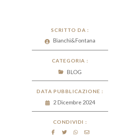
ai
ce
e
er
at
n
l
b
dI
es
s
di
o
n
t
A
vi
o
SCRITTO DA :
p
di
k
Bianchi&Fontana
p
CATEGORIA :
BLOG
DATA PUBBLICAZIONE :
2 Dicembre 2024
CONDIVIDI :