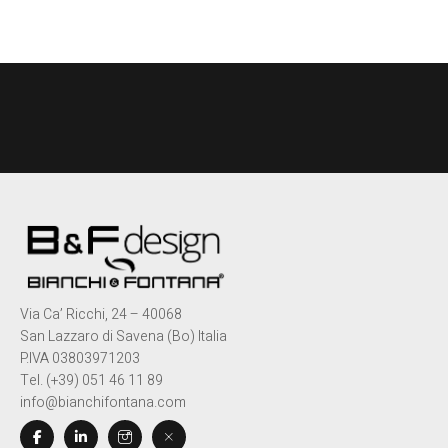
Via Ca’ Ricchi, 24 – 40068
San Lazzaro di Savena (Bo) Italia
P.IVA 03803971203
Tel. (+39) 051 46 11 89
info@bianchifontana.com