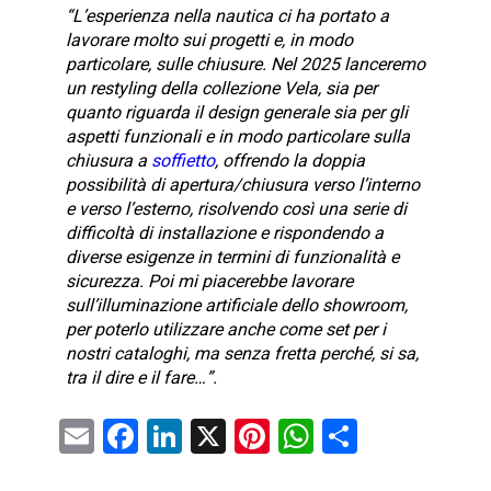
“L’esperienza nella nautica ci ha portato a
lavorare molto sui progetti e, in modo
particolare, sulle chiusure. Nel 2025 lanceremo
un restyling della collezione Vela, sia per
quanto riguarda il design generale sia per gli
aspetti funzionali e in modo particolare sulla
chiusura a
soffietto
, offrendo la doppia
possibilità di apertura/chiusura verso l’interno
e verso l’esterno, risolvendo così una serie di
difficoltà di installazione e rispondendo a
diverse esigenze in termini di funzionalità e
sicurezza. Poi mi piacerebbe lavorare
sull’illuminazione artificiale dello showroom,
per poterlo utilizzare anche come set per i
nostri cataloghi, ma senza fretta perché, si sa,
tra il dire e il fare…”.
E
F
Li
X
Pi
W
C
m
a
nk
nt
h
o