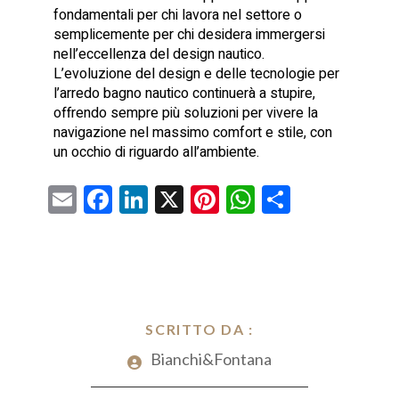
fondamentali per chi lavora nel settore o
semplicemente per chi desidera immergersi
nell’eccellenza del design nautico.
L’evoluzione del design e delle tecnologie per
l’arredo bagno nautico continuerà a stupire,
offrendo sempre più soluzioni per vivere la
navigazione nel massimo comfort e stile, con
un occhio di riguardo all’ambiente.
E
F
Li
X
Pi
W
C
m
a
nk
nt
h
o
ai
ce
e
er
at
n
l
b
dI
es
s
di
o
n
t
A
vi
o
SCRITTO DA :
p
di
k
Bianchi&Fontana
p