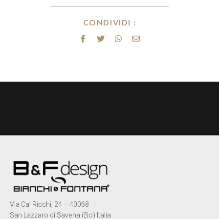
CONDIVIDI :
Via Ca’ Ricchi, 24 – 40068
San Lazzaro di Savena (Bo) Italia