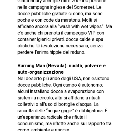
Glastonbury accoglie oltre 200.000 persone
nella campagna inglese del Somerset. Le
docce pubbliche gratuite ci sono, ma sono
poche e con code da maratona. Molti si
affidano ancora alla “wash with wet wipes”. Ma
c’è anche chi prenota il campeggio VIP con
container igienici privati, docce calde e spa
olistiche. Un’evoluzione necessaria, senza
perdere l’anima hippie del raduno.
Burning Man (Nevada): nudità, polvere e
auto-organizzazione
Nel deserto più arido degli USA, non esistono
docce pubbliche. Ogni campo è autonomo:
alcuni installano docce a evaporazione con
sistemi a ricircolo; altri si affidano a rituali
collettivi o all’uso di bottiglie d’acqua. La
raccolta delle “acque grigie” è obbligatoria. È
un’esperienza radicale che rifiuta il
consumismo, ma riflette anche sul rapporto tra
corpo, ambiente e risorse.