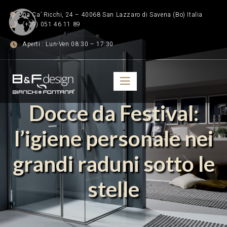
Via Ca’ Ricchi, 24 – 40068 San Lazzaro di Savena (Bo) Italia
(+39) 051 46 11 89
Aperti : Lun-Ven 08:30 – 17:30
Docce da Festival:
l’igiene personale nei
grandi raduni sotto le
stelle