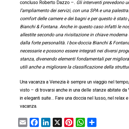
concluso Roberto Dazzo –
. Gli interventi prevedono
l’ampliamento dei servizi, con una SPA e una palestra
comfort delle camere e dei bagni e per questo è stato 
Bianchi & Fontana. Anche in questo caso infatti le nos
allestite secondo una rivisitazione in chiave moderna 
dalla forte personalità. I box-doccia Bianchi & Fontana
necessarie e possono essere integrati nei diversi proge
stanza, divenendo elementi fondamentali per migliorare 
utili anche a migliorare la classificazione della struttu
Una vacanza a Venezia è sempre un viaggio nel tempo,
visto – di trovarsi anche in una delle stanze abitate da 
in eleganti suite… Fare una doccia nel lusso, nel relax e
vacanza.
E
F
Li
X
Pi
W
C