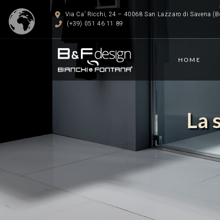
Via Ca’ Ricchi, 24 – 40068 San Lazzaro di Savena (Bo
(+39) 051 46 11 89
HOME
La 