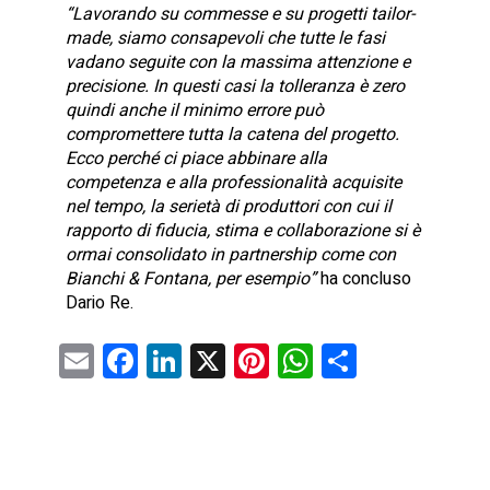
“Lavorando su commesse e su progetti tailor-
made, siamo consapevoli che tutte le fasi
vadano seguite con la massima attenzione e
precisione. In questi casi la tolleranza è zero
quindi anche il minimo errore può
compromettere tutta la catena del progetto.
Ecco perché ci piace abbinare alla
competenza e alla professionalità acquisite
nel tempo, la serietà di produttori con cui il
rapporto di fiducia, stima e collaborazione si è
ormai consolidato in partnership come con
Bianchi & Fontana, per esempio”
ha concluso
Dario Re.
E
F
Li
X
Pi
W
C
m
a
nk
nt
h
o
ai
ce
e
er
at
n
l
b
dI
es
s
di