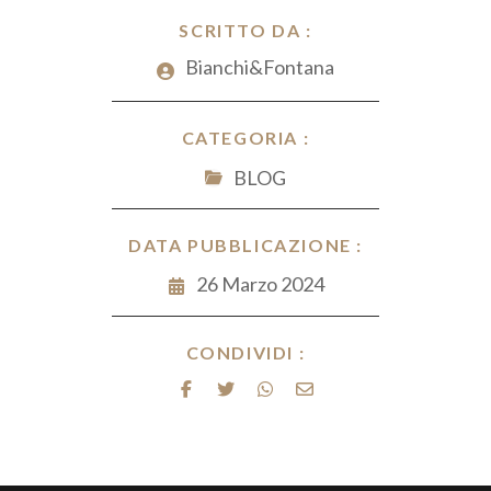
o
n
t
A
vi
o
SCRITTO DA :
p
di
k
Bianchi&Fontana
p
CATEGORIA :
BLOG
DATA PUBBLICAZIONE :
26 Marzo 2024
CONDIVIDI :