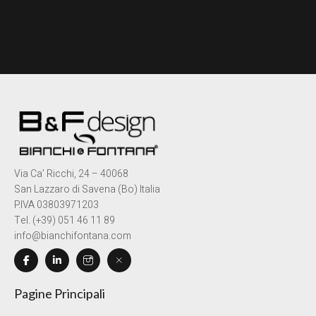
Via Ca’ Ricchi, 24 – 40068
San Lazzaro di Savena (Bo) Italia
P.IVA 03803971203
Tel. (+39) 051 46 11 89
info@bianchifontana.com
Pagine Principali