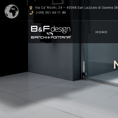
Via Ca’ Ricchi, 24 – 40068 San Lazzaro di Savena (Bo
(+39) 051 46 11 89
HOME