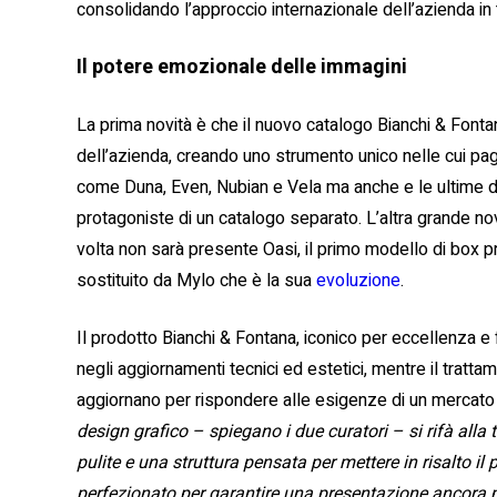
consolidando l’approccio internazionale dell’azienda in t
Il potere emozionale delle immagini
La prima novità è che il nuovo catalogo Bianchi & Fontan
dell’azienda, creando uno strumento unico nelle cui pa
come Duna, Even, Nubian e Vela ma anche e le ultime du
protagoniste di un catalogo separato. L’altra grande novi
volta non sarà presente Oasi, il primo modello di box p
sostituito da Mylo che è la sua
evoluzione
.
Il prodotto Bianchi & Fontana, iconico per eccellenza e
negli aggiornamenti tecnici ed estetici, mentre il tratta
aggiornano per rispondere alle esigenze di un mercato
design grafico – spiegano i due curatori – si rifà alla 
pulite e una struttura pensata per mettere in risalto il 
perfezionato per garantire una presentazione ancora pi