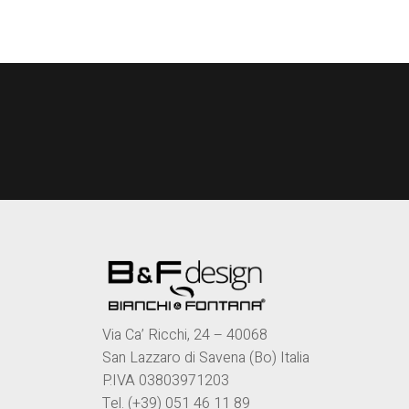
Via Ca’ Ricchi, 24 – 40068
San Lazzaro di Savena (Bo) Italia
P.IVA 03803971203
Tel. (+39) 051 46 11 89