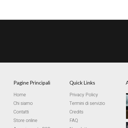
o
n
t
A
vi
o
p
di
k
p
Pagine Principali
Quick Links
A
Home
Privacy Policy
Chi siamo
Termini di servizio
Contatti
Credits
Store online
FAQ