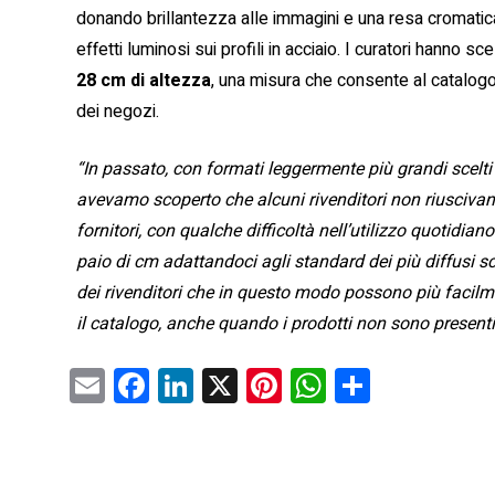
donando brillantezza alle immagini e una resa cromatica
effetti luminosi sui profili in acciaio. I curatori hanno s
28 cm di altezza
, una misura che consente al catalogo 
dei negozi.
“In passato, con formati leggermente più grandi scelti 
avevamo scoperto che alcuni rivenditori non riuscivano 
fornitori, con qualche difficoltà nell’utilizzo quotidian
paio di cm adattandoci agli standard dei più diffusi sca
dei rivenditori che in questo modo possono più facilm
il catalogo, anche quando i prodotti non sono presen
E
F
Li
X
Pi
W
C
m
a
nk
nt
h
o
ai
ce
e
er
at
n
l
b
dI
es
s
di